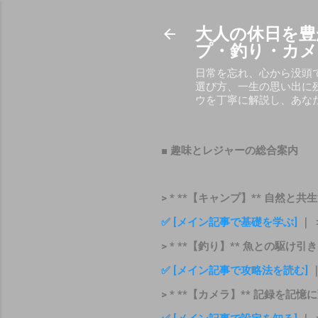
大人の休日を豊
プ・釣り・カメ
日常を忘れ、心から没頭
選び方、一生の思い出に
ウを丁寧に解説し、あな
■ 趣味とレジャーの総合案内
> * **【キャンプ】** 自然と
✅ [メイン記事で基礎を学ぶ]
｜
> * **【釣り】** 魚との駆け
✅ [メイン記事で攻略法を読む]
> * **【カメラ】** 記録を記