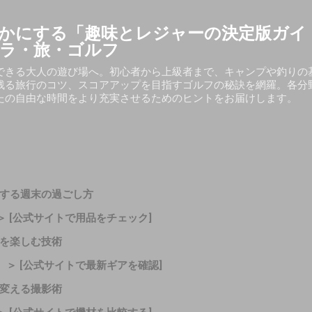
スキップしてメイン コンテンツに移動
かにする「趣味とレジャーの決定版ガイ
ラ・旅・ゴルフ
できる大人の遊び場へ。初心者から上級者まで、キャンプや釣りの
残る旅行のコツ、スコアアップを目指すゴルフの秘訣を網羅。各分
たの自由な時間をより充実させるためのヒントをお届けします。
共生する週末の過ごし方
 ＞ [公式サイトで用品をチェック]
引きを楽しむ技術
｜ ＞ [公式サイトで最新ギアを確認]
憶に変える撮影術