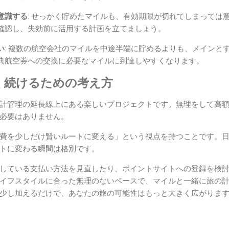
意識する
: せっかく貯めたマイルも、有効期限が切れてしまっては
確認し、失効前に活用する計画を立てましょう。
い
: 複数の航空会社のマイルを中途半端に貯めるよりも、メインと
典航空券への交換に必要なマイルに到達しやすくなります。
く続けるための考え方
計管理の延長線上にある楽しいプロジェクトです。無理をして高
必要はありません。
費を少しだけ賢いルートに変える」という視点を持つことです。
トに変わる瞬間は格別です。
している支払い方法を見直したり、ポイントサイトへの登録を検
イフスタイルに合った無理のないペースで、マイルと一緒に旅の
少し加えるだけで、あなたの旅の可能性はもっと大きく広がりま