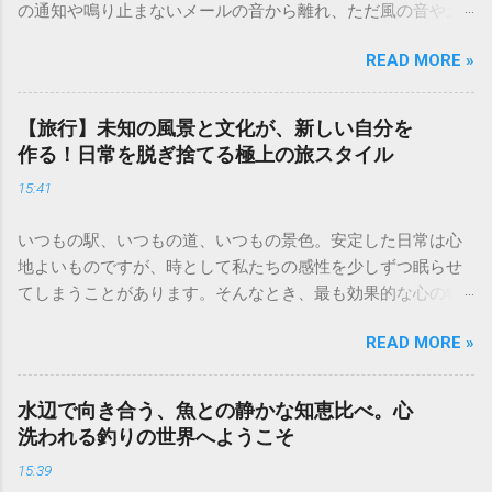
の通知や鳴り止まないメールの音から離れ、ただ風の音や土
の匂いを感じる時間は、現代人にとって最高の贅沢です。 キ
READ MORE »
ャンプは単なるレジャーではなく、心身をリセットするため
の「自分回帰」の儀式。五感を研ぎ澄ませ、自然の一部にな
ることで、驚くほど心が軽くなるのを実感できるはずです。
【旅行】未知の風景と文化が、新しい自分を
今回は、初心者の方でも安心して始められる、人生を豊かに
作る！日常を脱ぎ捨てる極上の旅スタイル
するキャンプの魅力と実践的なノウハウを詳しくお届けしま
15:41
す。 焚き火の音と星空に癒やされる「非日常」の作り方 キャ
ンプの醍醐味といえば、何といっても「焚き火」です。パチ
いつもの駅、いつもの道、いつもの景色。安定した日常は心
パチと薪がはぜる音、ゆらゆらと揺れるオレンジ色の炎に
地よいものですが、時として私たちの感性を少しずつ眠らせ
は、「1/fゆらぎ」と呼ばれるリラックス効果があると言われ
てしまうことがあります。そんなとき、最も効果的な心の特
ています。 焚き火を最大限に楽しむためのポイント 薪の種類
効薬になるのが「旅」です。 見知らぬ街の石畳を歩き、その
にこだわる： 火付きの良いスギなどの針葉樹と、火持ちの良
READ MORE »
土地ならではのスパイスの香りに触れ、言葉の通じない相手
いナラやクヌギなどの広葉樹を組み合わせるのがコツです。
と笑顔で通じ合う。旅先で出会う未知の風景や文化は、私た
デジタルデトックスの徹底： 焚き火を眺める間だけは、スマ
ちの凝り固まった価値観を心地よく解きほぐしてくれます。
ートフォンをカバンに仕舞いましょう。視覚が炎に集中する
水辺で向き合う、魚との静かな知恵比べ。心
移動の先に待っているのは、新しい景色だけではありませ
ことで、瞑想に近い深いリラックス状態を得られます。 夜が
洗われる釣りの世界へようこそ
ん。日常の役割から解放され、純粋な好奇心を取り戻した
深まれば、見上げてみてください。街中では決して見ること
15:39
「新しい自分」との再会です。今回は、人生の質を高めるた
のできない満天の星空が広がっています。星座早見盤やアプ