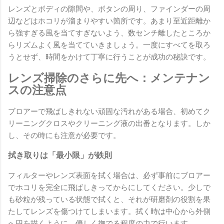
レンズとボディの隙間や、ボタンの周り、ファインダーの周
辺などはホコリが溜まりやすい箇所です。あまり至近距離か
ら強すぎる風を当てすぎないよう、数センチ離したところか
らリズムよく風を当てていきましょう。一度にすべてを取ろ
うとせず、時間をかけて丁寧に行うことが成功の秘訣です。
レンズ掃除のさらに先へ：メンテナン
スの注意点
ブロアーで飛ばしきれない頑固な汚れがある場合、初めてク
リーニングクロスやクリーニング液の出番となります。しか
し、その時にも注意が必要です。
拭き取りは「最小限」が鉄則
フィルターやレンズ表面を拭く場合は、必ず事前にブロアー
でホコリを完全に飛ばしきってからにしてください。少しで
も砂粒が残っている状態で拭くと、それが研磨剤の役割を果
たしてレンズを傷つけてしまいます。拭く時は中心から外側
へ円を描くように、優しく撫でる程度の力で行います。