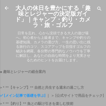
スキップしてメイン コンテンツに移動
大人の休日を豊かにする「趣
味とレジャーの決定版ガイ
ド」｜キャンプ・釣り・カメ
ラ・旅・ゴルフ
日常を忘れ、心から没頭できる大人の遊び場
へ。初心者から上級者まで、キャンプや釣りの
基礎知識、カメラの選び方、一生の思い出に残
る旅行のコツ、スコアアップを目指すゴルフの
秘訣を網羅。各分野の専門的なノウハウを丁寧
に解説し、あなたの自由な時間をより充実させ
るためのヒントをお届けします。
■ 趣味とレジャーの総合案内
> * **【キャンプ】** 自然と共生する週末の過ごし方
✅ [メイン記事で基礎を学ぶ]
｜ ＞ [公式サイトで用品をチェック]
> * **【釣り】** 魚との駆け引きを楽しむ技術