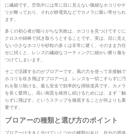
に繊細です。空気中には常に目に見えない微細なホコリやチ
リが舞っており、それが静電気などでカメラに吸い寄せられ
ます。
多くの初心者が陥りがちな失敗は、ホコリを見つけてすぐに
クロスや綿棒で拭き取ろうとすることです。実は、目に見え
ない小さなホコリや砂粒の多くは非常に硬く、そのまま力任
せに拭くと、レンズの繊細なコーティングに細かい擦り傷を
つけてしまいます。
そこで活躍するのがブロアーです。風の力を使って非接触で
ホコリを吹き飛ばすブロアーは、レンズを一切こすらずに汚
れを取り除ける、最も安全で効率的な掃除道具です。カメラ
を長く愛用し、高い画質を維持し続けるためには、まず「触
らずに飛ばす」というステップを徹底することが何よりも重
要です。
ブロアーの種類と選び方のポイント
ブロアーは大きく分けていくつかの種類があり、自分の用途