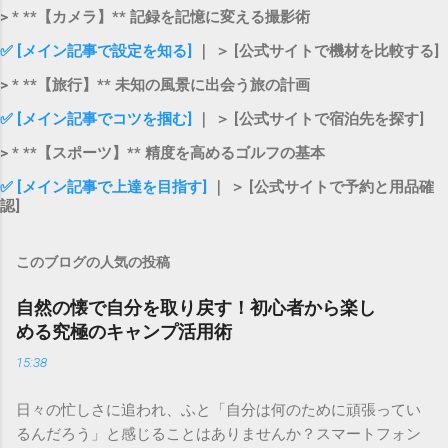
> * **【カメラ】** 記録を記憶に変える撮影術
✅ [メイン記事で設定を知る]
｜ ＞ [公式サイトで機材を比較する]
> * **【旅行】** 未知の風景に出会う旅の計画
✅ [メイン記事でコツを掴む]
｜ ＞ [公式サイトで宿泊先を探す]
> * **【スポーツ】** 精度を高めるゴルフの基本
✅ [メイン記事で上達を目指す]
｜ ＞ [公式サイトで予約と用品確
認]
このブログの人気の投稿
自然の懐で自分を取り戻す！初心者から楽し
める究極のキャンプ活用術
15:38
日々の忙しさに追われ、ふと「自分は何のために頑張ってい
るんだろう」と感じることはありませんか？スマートフォン