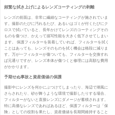
頻繁な拭き上げによるレンズコーティングの剥離
レンズの前面は、非常に繊細なコーティングが施されていま
す。撮影のたびに汚れるたび、あるいはゴミが付くたびにク
ロスで拭いていると、長年かけてレンズのコーティングその
ものを傷つけ、かえって描写性能を大きく低下させてしまい
ます。 保護フィルターを装着していれば、フィルターを拭く
ことはあっても、レンズそのものを拭く機会は格段に減りま
す。万が一フィルターが傷ついても、フィルターを交換すれ
ば元通りですが、レンズ本体が傷つくと修理には高額な費用
がかかります。
予期せぬ事故と資産価値の保護
撮影中にレンズを何かにぶつけてしまったり、海辺で潮風に
さらされたり、砂が舞うような環境で撮影したりする場合、
フィルターがないと直接レンズにダメージが蓄積されます。
特に高価なレンズであればあるほど、保護フィルターは「保
険」としての役割を果たし、資産価値を長期間維持すること