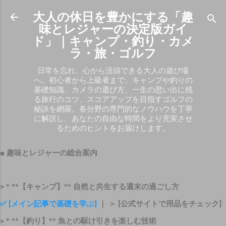
スキップしてメイン コンテンツに移動
大人の休日を豊かにする「趣
味とレジャーの決定版ガイ
ド」｜キャンプ・釣り・カメ
ラ・旅・ゴルフ
日常を忘れ、心から没頭できる大人の遊び場
へ。初心者から上級者まで、キャンプや釣りの
基礎知識、カメラの選び方、一生の思い出に残
る旅行のコツ、スコアアップを目指すゴルフの
秘訣を網羅。各分野の専門的なノウハウを丁寧
に解説し、あなたの自由な時間をより充実させ
るためのヒントをお届けします。
■ 趣味とレジャーの総合案内
> * **【キャンプ】** 自然と共生する週末の過ごし方
✅ [メイン記事で基礎を学ぶ]
｜ ＞ [公式サイトで用品をチェック]
> * **【釣り】** 魚との駆け引きを楽しむ技術