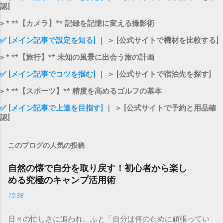
認]
> * **【カメラ】** 記録を記憶に変える撮影術
✅ [メイン記事で設定を知る]
｜ ＞ [公式サイトで機材を比較する]
> * **【旅行】** 未知の風景に出会う旅の計画
✅ [メイン記事でコツを掴む]
｜ ＞ [公式サイトで宿泊先を探す]
> * **【スポーツ】** 精度を高めるゴルフの基本
✅ [メイン記事で上達を目指す]
｜ ＞ [公式サイトで予約と用品確
認]
このブログの人気の投稿
自然の懐で自分を取り戻す！初心者から楽し
める究極のキャンプ活用術
15:38
日々の忙しさに追われ、ふと「自分は何のために頑張ってい