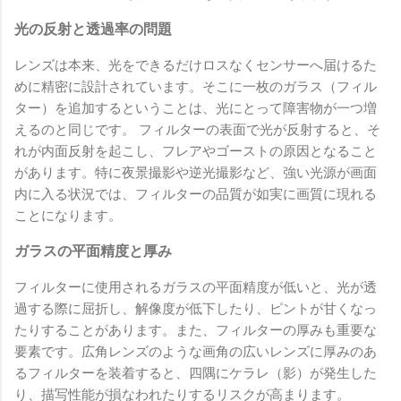
光の反射と透過率の問題
レンズは本来、光をできるだけロスなくセンサーへ届けるた
めに精密に設計されています。そこに一枚のガラス（フィル
ター）を追加するということは、光にとって障害物が一つ増
えるのと同じです。 フィルターの表面で光が反射すると、そ
れが内面反射を起こし、フレアやゴーストの原因となること
があります。特に夜景撮影や逆光撮影など、強い光源が画面
内に入る状況では、フィルターの品質が如実に画質に現れる
ことになります。
ガラスの平面精度と厚み
フィルターに使用されるガラスの平面精度が低いと、光が透
過する際に屈折し、解像度が低下したり、ピントが甘くなっ
たりすることがあります。また、フィルターの厚みも重要な
要素です。広角レンズのような画角の広いレンズに厚みのあ
るフィルターを装着すると、四隅にケラレ（影）が発生した
り、描写性能が損なわれたりするリスクが高まります。