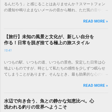
るんだろう」と感じることはありませんか？スマートフォン
の通知や鳴り止まないメールの音から離れ、ただ風の音や土
の匂いを感じる時間は、現代人にとって最高の贅沢です。 キ
READ MORE »
ャンプは単なるレジャーではなく、心身をリセットするため
の「自分回帰」の儀式。五感を研ぎ澄ませ、自然の一部にな
ることで、驚くほど心が軽くなるのを実感できるはずです。
【旅行】未知の風景と文化が、新しい自分を
今回は、初心者の方でも安心して始められる、人生を豊かに
作る！日常を脱ぎ捨てる極上の旅スタイル
するキャンプの魅力と実践的なノウハウを詳しくお届けしま
15:41
す。 焚き火の音と星空に癒やされる「非日常」の作り方 キャ
ンプの醍醐味といえば、何といっても「焚き火」です。パチ
いつもの駅、いつもの道、いつもの景色。安定した日常は心
パチと薪がはぜる音、ゆらゆらと揺れるオレンジ色の炎に
地よいものですが、時として私たちの感性を少しずつ眠らせ
は、「1/fゆらぎ」と呼ばれるリラックス効果があると言われ
てしまうことがあります。そんなとき、最も効果的な心の特
ています。 焚き火を最大限に楽しむためのポイント 薪の種類
効薬になるのが「旅」です。 見知らぬ街の石畳を歩き、その
にこだわる： 火付きの良いスギなどの針葉樹と、火持ちの良
READ MORE »
土地ならではのスパイスの香りに触れ、言葉の通じない相手
いナラやクヌギなどの広葉樹を組み合わせるのがコツです。
と笑顔で通じ合う。旅先で出会う未知の風景や文化は、私た
デジタルデトックスの徹底： 焚き火を眺める間だけは、スマ
ちの凝り固まった価値観を心地よく解きほぐしてくれます。
ートフォンをカバンに仕舞いましょう。視覚が炎に集中する
水辺で向き合う、魚との静かな知恵比べ。心
移動の先に待っているのは、新しい景色だけではありませ
ことで、瞑想に近い深いリラックス状態を得られます。 夜が
洗われる釣りの世界へようこそ
ん。日常の役割から解放され、純粋な好奇心を取り戻した