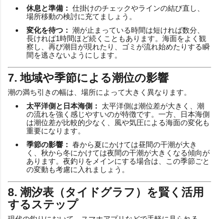
休息と準備：
仕掛けのチェックやラインの結び直し、
場所移動の検討に充てましょう。
変化を待つ：
潮が止まっている時間は短ければ数分、
長ければ1時間ほど続くこともあります。海面をよく観
察し、再び潮目が現れたり、ゴミが流れ始めたりする瞬
間を逃さないようにします。
7. 地域や季節による潮位の影響
潮の満ち引きの幅は、場所によって大きく異なります。
太平洋側と日本海側：
太平洋側は潮位差が大きく、潮
の流れを強く感じやすいのが特徴です。一方、日本海側
は潮位差が比較的少なく、風や気圧による海面の変化も
重要になります。
季節の影響：
春から夏にかけては昼間の干潮が大き
く、秋から冬にかけては夜間の干潮が大きくなる傾向が
あります。夜釣りをメインにする場合は、この季節ごと
の変動も考慮に入れましょう。
8. 潮汐表（タイドグラフ）を賢く活用
するステップ
現代の釣りにおいて、スマホアプリなどで手軽に見られる