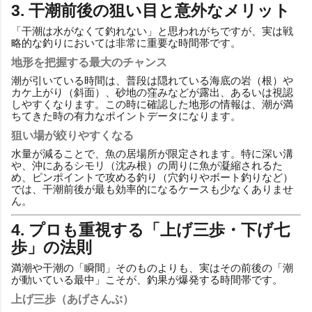
3. 干潮前後の狙い目と意外なメリット
「干潮は水がなくて釣れない」と思われがちですが、実は戦
略的な釣りにおいては非常に重要な時間帯です。
地形を把握する最大のチャンス
潮が引いている時間は、普段は隠れている海底の岩（根）や
カケ上がり（斜面）、砂地の窪みなどが露出、あるいは視認
しやすくなります。この時に確認した地形の情報は、潮が満
ちてきた時の有力なポイントデータになります。
狙い場が絞りやすくなる
水量が減ることで、魚の居場所が限定されます。特に深い溝
や、沖にあるシモリ（沈み根）の周りに魚が凝縮されるた
め、ピンポイントで攻める釣り（穴釣りやボート釣りなど）
では、干潮前後が最も効率的になるケースも少なくありませ
ん。
4. プロも重視する「上げ三歩・下げ七
歩」の法則
満潮や干潮の「瞬間」そのものよりも、実はその前後の「潮
が動いている最中」こそが、釣果が爆発する時間帯です。
上げ三歩（あげさんぶ）