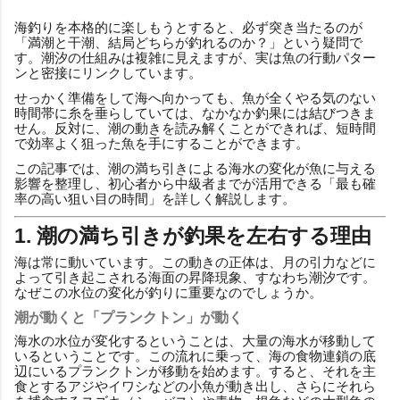
海釣りを本格的に楽しもうとすると、必ず突き当たるのが
「満潮と干潮、結局どちらが釣れるのか？」という疑問で
す。潮汐の仕組みは複雑に見えますが、実は魚の行動パター
ンと密接にリンクしています。
せっかく準備をして海へ向かっても、魚が全くやる気のない
時間帯に糸を垂らしていては、なかなか釣果には結びつきま
せん。反対に、潮の動きを読み解くことができれば、短時間
で効率よく狙った魚を手にすることができます。
この記事では、潮の満ち引きによる海水の変化が魚に与える
影響を整理し、初心者から中級者までが活用できる「最も確
率の高い狙い目の時間」を詳しく解説します。
1. 潮の満ち引きが釣果を左右する理由
海は常に動いています。この動きの正体は、月の引力などに
よって引き起こされる海面の昇降現象、すなわち潮汐です。
なぜこの水位の変化が釣りに重要なのでしょうか。
潮が動くと「プランクトン」が動く
海水の水位が変化するということは、大量の海水が移動して
いるということです。この流れに乗って、海の食物連鎖の底
辺にいるプランクトンが移動を始めます。すると、それを主
食とするアジやイワシなどの小魚が動き出し、さらにそれら