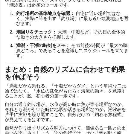
「潮汐表」は必須のツールです。
釣行場所の基準地点を確認：
自宅に近い場所ではな
く、実際に竿を出す「釣り場」に最も近い観測地点を選
びます。
潮回りをチェック：
大潮・中潮など、その日の全体的
な動きの大きさを把握します。
満潮・干潮の時刻をメモ：
その前後2時間が「最大の勝
負どころ」であることを意識してスケジュールを立てま
す。
まとめ：自然のリズムに合わせて釣果
を伸ばそう
「満潮だから釣れる」「干潮だからダメ」という単純な二元
論ではなく、「水位の変化がもたらす海流の動き」を意識す
ることが、脱・初心者の第一歩です。
自分の通う釣り場が、水位が高い時に魚が寄る場所なのか、
それとも潮が引いた時に地形が活きる場所なのか。潮汐表を
片手に実戦を繰り返すことで、自分だけの「釣れる方程式」
が見えてくるはずです。
自然が作り出すリズムを味方につけて、価値ある一匹との出
会いを楽しみましょう。次の釣行では、ぜひ「潮が動く瞬