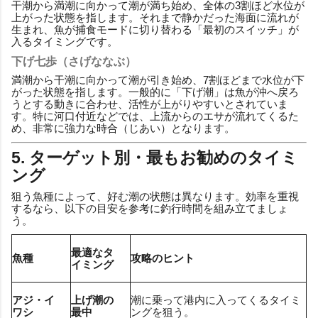
干潮から満潮に向かって潮が満ち始め、全体の3割ほど水位が
上がった状態を指します。それまで静かだった海面に流れが
生まれ、魚が捕食モードに切り替わる「最初のスイッチ」が
入るタイミングです。
下げ七歩（さげななぶ）
満潮から干潮に向かって潮が引き始め、7割ほどまで水位が下
がった状態を指します。一般的に「下げ潮」は魚が沖へ戻ろ
うとする動きに合わせ、活性が上がりやすいとされていま
す。特に河口付近などでは、上流からのエサが流れてくるた
め、非常に強力な時合（じあい）となります。
5. ターゲット別・最もお勧めのタイミ
ング
狙う魚種によって、好む潮の状態は異なります。効率を重視
するなら、以下の目安を参考に釣行時間を組み立てましょ
う。
最適なタ
魚種
攻略のヒント
イミング
アジ・イ
上げ潮の
潮に乗って港内に入ってくるタイミ
ワシ
最中
ングを狙う。