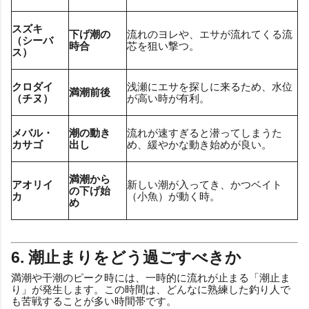
スズキ
下げ潮の
流れのヨレや、エサが流れてくる流
（シーバ
時合
芯を狙い撃つ。
ス）
クロダイ
浅瀬にエサを探しに来るため、水位
満潮前後
（チヌ）
が高い時が有利。
メバル・
潮の動き
流れが速すぎると潜ってしまうた
カサゴ
出し
め、緩やかな動き始めが良い。
満潮から
アオリイ
新しい潮が入ってき、かつベイト
の下げ始
カ
（小魚）が動く時。
め
6. 潮止まりをどう過ごすべきか
満潮や干潮のピーク時には、一時的に流れが止まる「潮止ま
り」が発生します。この時間は、どんなに熟練した釣り人で
も苦戦することが多い時間帯です。