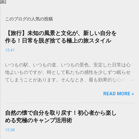
認]
このブログの人気の投稿
【旅行】未知の風景と文化が、新しい自分を
作る！日常を脱ぎ捨てる極上の旅スタイル
15:41
いつもの駅、いつもの道、いつもの景色。安定した日常は心
地よいものですが、時として私たちの感性を少しずつ眠らせ
てしまうことがあります。そんなとき、最も効果的な心の特
効薬になるのが「旅」です。 見知らぬ街の石畳を歩き、その
READ MORE »
土地ならではのスパイスの香りに触れ、言葉の通じない相手
と笑顔で通じ合う。旅先で出会う未知の風景や文化は、私た
ちの凝り固まった価値観を心地よく解きほぐしてくれます。
自然の懐で自分を取り戻す！初心者から楽し
移動の先に待っているのは、新しい景色だけではありませ
める究極のキャンプ活用術
ん。日常の役割から解放され、純粋な好奇心を取り戻した
15:38
「新しい自分」との再会です。今回は、人生の質を高めるた