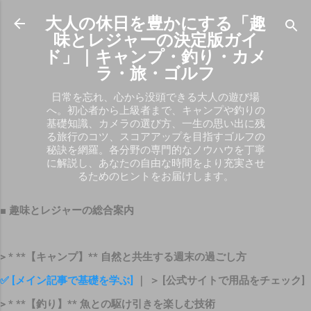
スキップしてメイン コンテンツに移動
大人の休日を豊かにする「趣
味とレジャーの決定版ガイ
ド」｜キャンプ・釣り・カメ
ラ・旅・ゴルフ
日常を忘れ、心から没頭できる大人の遊び場
へ。初心者から上級者まで、キャンプや釣りの
基礎知識、カメラの選び方、一生の思い出に残
る旅行のコツ、スコアアップを目指すゴルフの
秘訣を網羅。各分野の専門的なノウハウを丁寧
に解説し、あなたの自由な時間をより充実させ
るためのヒントをお届けします。
■ 趣味とレジャーの総合案内
> * **【キャンプ】** 自然と共生する週末の過ごし方
✅ [メイン記事で基礎を学ぶ]
｜ ＞ [公式サイトで用品をチェック]
> * **【釣り】** 魚との駆け引きを楽しむ技術