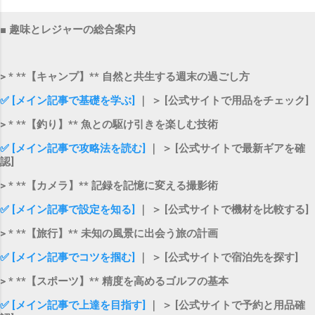
■ 趣味とレジャーの総合案内
> * **【キャンプ】** 自然と共生する週末の過ごし方
✅ [メイン記事で基礎を学ぶ]
｜ ＞ [公式サイトで用品をチェック]
> * **【釣り】** 魚との駆け引きを楽しむ技術
✅ [メイン記事で攻略法を読む]
｜ ＞ [公式サイトで最新ギアを確
認]
> * **【カメラ】** 記録を記憶に変える撮影術
✅ [メイン記事で設定を知る]
｜ ＞ [公式サイトで機材を比較する]
> * **【旅行】** 未知の風景に出会う旅の計画
✅ [メイン記事でコツを掴む]
｜ ＞ [公式サイトで宿泊先を探す]
> * **【スポーツ】** 精度を高めるゴルフの基本
✅ [メイン記事で上達を目指す]
｜ ＞ [公式サイトで予約と用品確