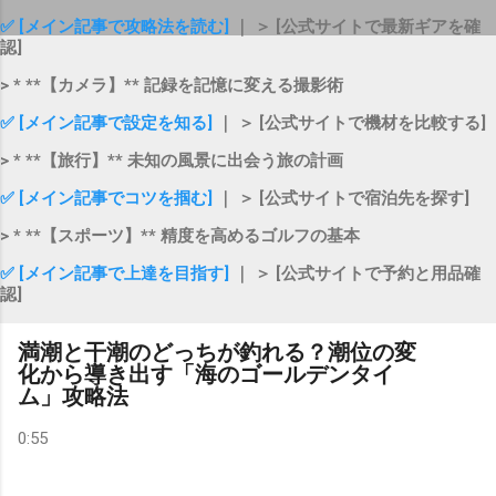
✅ [メイン記事で攻略法を読む]
｜ ＞ [公式サイトで最新ギアを確
認]
> * **【カメラ】** 記録を記憶に変える撮影術
✅ [メイン記事で設定を知る]
｜ ＞ [公式サイトで機材を比較する]
> * **【旅行】** 未知の風景に出会う旅の計画
✅ [メイン記事でコツを掴む]
｜ ＞ [公式サイトで宿泊先を探す]
> * **【スポーツ】** 精度を高めるゴルフの基本
✅ [メイン記事で上達を目指す]
｜ ＞ [公式サイトで予約と用品確
認]
満潮と干潮のどっちが釣れる？潮位の変
化から導き出す「海のゴールデンタイ
ム」攻略法
0:55