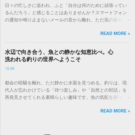
めの、大人の旅の楽しみ方を詳しく紐解いていきましょう。
日々の忙しさに追われ、ふと「自分は何のために頑張ってい
計画の段階から旅は始まっている。心躍る目的地選び 旅の最
るんだろう」と感じることはありませんか？スマートフォン
大の楽しみは、実は出発前の「妄想」にあると言っても過言
の通知や鳴り止まないメールの音から離れ、ただ風の音や土
ではありません。地図を広げ、ガイドブックをめくり、現地
の匂いを感じる時間は、現代人にとって最高の贅沢です。 キ
での過ごし方に思いを馳せる時間は、すでに日常からの脱出
READ MORE »
ャンプは単なるレジャーではなく、心身をリセットするため
が始まっている瞬間です。 目的地を選ぶ際のヒント 直感を信
の「自分回帰」の儀式。五感を研ぎ澄ませ、自然の一部にな
じる： 雑誌で見かけた一枚の写真、映画の舞台、あるいは
ることで、驚くほど心が軽くなるのを実感できるはずです。
「なんとなく気になる」という直感。論理的な理由よりも、
水辺で向き合う、魚との静かな知恵比べ。心
今回は、初心者の方でも安心して始められる、人生を豊かに
心が動いた場所を選ぶことが、満足度の高い旅に繋がりま
洗われる釣りの世界へようこそ
するキャンプの魅力と実践的なノウハウを詳しくお届けしま
す。 「テーマ」を決めてみる： 「最高の朝食を食べる旅」
15:39
す。 焚き火の音と星空に癒やされる「非日常」の作り方 キャ
「名もなき路地裏を歩く旅」「歴史の足跡を辿る旅」など、
ンプの醍醐味といえば、何といっても「焚き火」です。パチ
小さなテーマを決めることで、目的地選びに軸が生まれま
都会の喧騒を離れ、ただ静かに水面を見つめる。釣りは、現
パチと薪がはぜる音、ゆらゆらと揺れるオレンジ色の炎に
す。 あえて「何もない」を選ぶ： 有名な観光地を巡るだけで
代人が忘れかけている「待つ楽しみ」や「自然との対話」を
は、「1/fゆらぎ」と呼ばれるリラックス効果があると言われ
なく、静かな村や自然豊かなリゾートなど、喧騒から離れた
再発見させてくれる素晴らしい趣味です。魚の気配を探り、
ています。 焚き火を最大限に楽しむためのポイント 薪の種類
場所を選ぶのも大人の贅沢です。 目的地が決まったら、現地
仕掛けを工夫し、その瞬間をじっと待つ。そして、手元に伝
にこだわる： 火付きの良いスギなどの針葉樹と、火持ちの良
の歴史や文化を少しだけ予習しておきましょう。背景を知る
READ MORE »
わる力強い「引き」を感じたとき、日常の悩みはどこかへ吹
いナラやクヌギなどの広葉樹を組み合わせるのがコツです。
ことで、実際にその場所に立った時の感動は数倍にも膨れ上
き飛んでしまいます。 釣りは決して難しいものではありませ
デジタルデトックスの徹底： 焚き火を眺める間だけは、スマ
がります。 効率よりも「体験」を重視する、大人の自由な旅
ん。自然の摂理を学び、魚の習性を知ることで、誰でも奥深
ートフォンをカバンに仕舞いましょう。視覚が炎に集中する
の形 かつての旅は「どれだけ多くの観光スポットを回れる
い知恵比べの舞台に立つことができます。今回は、これから