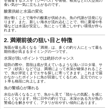
を捕食するスズキ（シーバス）や青物、根魚などの大型魚の
食い気が一気に立ち上がるのです。
酸素供給と水温の変化
潮が動くことで海中の酸素が供給され、魚の代謝が活発にな
ります。また、新しい海水が流れ込むことで、特に夏場や冬
場などは水温が安定し、魚にとって過ごしやすい環境が作ら
れます。
2. 満潮前後の狙い目と特徴
海面が最も高くなる「満潮」は、多くの釣り人にとって最も
期待感が高まるタイミングの一つです。
水深が浅いポイントでは絶好のチャンス
堤防の際や、普段は底が見えているような浅いゴロタ場、サ
ーフ（砂浜）などでは、満潮によって水深が確保されること
で、魚が岸近くまでエサを探しに寄ってきます。これまで届
かなかったポイントに魚が回遊してくるため、足元でのヒッ
ト率も格段に向上します。
魚の警戒心が薄れる
水位が高くなることで、魚から見て「陸からの気配」を感じ
にくくなります。特に日中の釣りでは、水深がある方が魚の
警戒心を解きやすく、アタリが出やすい傾向にあります。