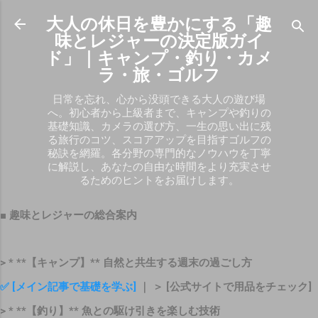
スキップしてメイン コンテンツに移動
大人の休日を豊かにする「趣
味とレジャーの決定版ガイ
ド」｜キャンプ・釣り・カメ
ラ・旅・ゴルフ
日常を忘れ、心から没頭できる大人の遊び場
へ。初心者から上級者まで、キャンプや釣りの
基礎知識、カメラの選び方、一生の思い出に残
る旅行のコツ、スコアアップを目指すゴルフの
秘訣を網羅。各分野の専門的なノウハウを丁寧
に解説し、あなたの自由な時間をより充実させ
るためのヒントをお届けします。
■ 趣味とレジャーの総合案内
> * **【キャンプ】** 自然と共生する週末の過ごし方
✅ [メイン記事で基礎を学ぶ]
｜ ＞ [公式サイトで用品をチェック]
> * **【釣り】** 魚との駆け引きを楽しむ技術