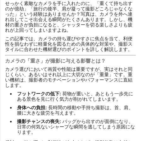
せっかく素敵なカメラを手に入れたのに、「重くて持ち出す
のが億劫」「旅行の後半、肩が凝って撮影どころじゃなくな
った」という経験はありませんか？写真は、カメラを外へ連
れ出してこそ出会える瞬間がたくさんあります。しかし、機
材の重さが負担になると、シャッターを切る楽しさよりも疲
れが上回ってしまいますよね。
この記事では、カメラの持ち運びやすさに焦点を当て、利便
性を損なわずに軽量化を図るための具体的な対策や、撮影ス
タイルに合わせた機材選びのポイントを詳しく解説します。
カメラの「重さ」が撮影に与える影響とは？
カメラ選びにおいて画質や性能は重要ですが、実はそれと同
じくらい、あるいはそれ以上に大切なのが「重量」です。重
い機材は、撮影者のモチベーションやパフォーマンスに直結
します。
フットワークの低下:
荷物が重いと、あともう一歩先に
ある景色を見に行く気力が削がれてしまいます。
身体への負担:
長時間の移動や手持ち撮影は、首、肩、
腰に大きな疲労を与えます。
撮影チャンスの喪失:
バッグから出すのが面倒になり、
日常の何気ないシャープな瞬間を逃してしまう原因にな
ります。