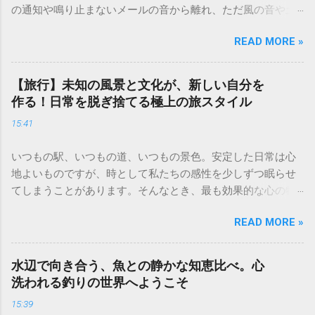
の通知や鳴り止まないメールの音から離れ、ただ風の音や土
の匂いを感じる時間は、現代人にとって最高の贅沢です。 キ
READ MORE »
ャンプは単なるレジャーではなく、心身をリセットするため
の「自分回帰」の儀式。五感を研ぎ澄ませ、自然の一部にな
ることで、驚くほど心が軽くなるのを実感できるはずです。
【旅行】未知の風景と文化が、新しい自分を
今回は、初心者の方でも安心して始められる、人生を豊かに
作る！日常を脱ぎ捨てる極上の旅スタイル
するキャンプの魅力と実践的なノウハウを詳しくお届けしま
15:41
す。 焚き火の音と星空に癒やされる「非日常」の作り方 キャ
ンプの醍醐味といえば、何といっても「焚き火」です。パチ
いつもの駅、いつもの道、いつもの景色。安定した日常は心
パチと薪がはぜる音、ゆらゆらと揺れるオレンジ色の炎に
地よいものですが、時として私たちの感性を少しずつ眠らせ
は、「1/fゆらぎ」と呼ばれるリラックス効果があると言われ
てしまうことがあります。そんなとき、最も効果的な心の特
ています。 焚き火を最大限に楽しむためのポイント 薪の種類
効薬になるのが「旅」です。 見知らぬ街の石畳を歩き、その
にこだわる： 火付きの良いスギなどの針葉樹と、火持ちの良
READ MORE »
土地ならではのスパイスの香りに触れ、言葉の通じない相手
いナラやクヌギなどの広葉樹を組み合わせるのがコツです。
と笑顔で通じ合う。旅先で出会う未知の風景や文化は、私た
デジタルデトックスの徹底： 焚き火を眺める間だけは、スマ
ちの凝り固まった価値観を心地よく解きほぐしてくれます。
ートフォンをカバンに仕舞いましょう。視覚が炎に集中する
水辺で向き合う、魚との静かな知恵比べ。心
移動の先に待っているのは、新しい景色だけではありませ
ことで、瞑想に近い深いリラックス状態を得られます。 夜が
洗われる釣りの世界へようこそ
ん。日常の役割から解放され、純粋な好奇心を取り戻した
深まれば、見上げてみてください。街中では決して見ること
15:39
「新しい自分」との再会です。今回は、人生の質を高めるた
のできない満天の星空が広がっています。星座早見盤やアプ