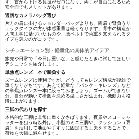
す。首から下げる負担がゼロになり、両手が自由になるため
安全面でもメリットがあります。
適切なカメラバッグ選び
片方の肩に掛けるショルダーバッグよりも、両肩で背負うリ
ュックタイプの方が体感重量は軽くなります。背中の構造が
人間工学に基づいたものや、腰ベルトで荷重を支えられるタ
イプを選ぶのがコツです。
シチュエーション別・軽量化の具体的アイデア
旅先や日常で「今日は重いな」と感じたときに試してほしい
テクニックを紹介します。
単焦点レンズ一本で勝負する
ズームレンズは便利ですが、どうしてもレンズ構成が複雑で
重くなりがちです。あえて軽量な「パンケーキレンズ」など
の単焦点レンズ一本に絞ってみましょう。ズームができない
分、自分が動いて構図を決める楽しさが生まれ、機動力も格
段に上がります。
三脚の代わりを探す
本格的な三脚は非常に重くかさばります。夜景やスローシャ
ッターを狙う時以外は、小型のミニ三脚や、クッション（豆
袋）を活用して地面や手すりに固定する工夫をすることで、
荷物を大幅に減らせます。