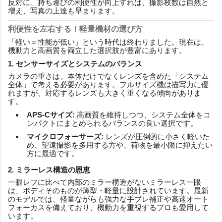
反対に、持ち運びの利便性が向上すれば、撮影枚数は自然と
増え、写真の上達も早まります。
利便性を左右する！軽量機材の選び方
「軽い＝性能が低い」という時代は終わりました。現在は、
機動力と高画質を両立した選択肢が豊富にあります。
1. センサーサイズとシステムのバランス
カメラの重さは、本体だけでなくレンズを含めた「システム
全体」で考える必要があります。フルサイズ機は描写力に優
れますが、対応するレンズも大きく重くなる傾向がありま
す。
APS-Cサイズ:
高画質を維持しつつ、システム全体をコ
ンパクトにまとめられるバランスの良い選択です。
マイクロフォーサーズ:
レンズが圧倒的に小さく軽いた
め、望遠撮影を多用する方や、荷物を最小限に抑えたい
方に最適です。
2. ミラーレス構造の恩恵
一眼レフに比べて内部のミラー構造がないミラーレス一眼
は、ボディそのものが薄型・軽量に設計されています。最新
のモデルでは、軽量ながらも強力な手ブレ補正や高速オート
フォーカスを備えており、機動力を重視するプロも愛用して
います。