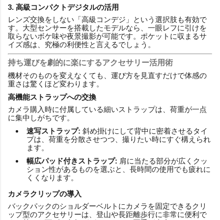
3. 高級コンパクトデジタルの活用
レンズ交換をしない「高級コンデジ」という選択肢も有効で
す。大型センサーを搭載したモデルなら、一眼レフに引けを
取らないボケ味や夜景撮影が可能です。ポケットに収まるサ
イズ感は、究極の利便性と言えるでしょう。
持ち運びを劇的に楽にするアクセサリー活用術
機材そのものを変えなくても、運び方を見直すだけで体感の
重さは驚くほど変わります。
高機能ストラップへの交換
カメラ購入時に付属している細いストラップは、荷重が一点
に集中しがちです。
速写ストラップ:
斜め掛けにして背中に密着させるタイ
プは、荷重を分散させつつ、撮りたい時にすぐ構えられ
ます。
幅広パッド付きストラップ:
肩に当たる部分が広くクッ
ション性があるものを選ぶと、長時間の使用でも疲れに
くくなります。
カメラクリップの導入
バックパックのショルダーベルトにカメラを固定できるクリ
ップ型のアクセサリーは、登山や長距離歩行に非常に便利で