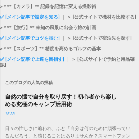
> * **【カメラ】** 記録を記憶に変える撮影術
✅ [メイン記事で設定を知る]
｜ ＞ [公式サイトで機材を比較する]
> * **【旅行】** 未知の風景に出会う旅の計画
✅ [メイン記事でコツを掴む]
｜ ＞ [公式サイトで宿泊先を探す]
> * **【スポーツ】** 精度を高めるゴルフの基本
✅ [メイン記事で上達を目指す]
｜ ＞ [公式サイトで予約と用品確
認]
このブログの人気の投稿
自然の懐で自分を取り戻す！初心者から楽し
める究極のキャンプ活用術
15:38
日々の忙しさに追われ、ふと「自分は何のために頑張ってい
るんだろう」と感じることはありませんか？スマートフォン