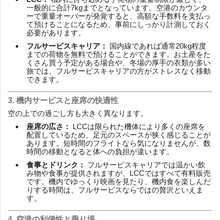
一般的に合計7kgまでとなっています。空港のカウンタ
ーで重量オーバーが発覚すると、高額な手数料を支払っ
て預けることになるため、事前にしっかり計測しておく
必要があります。
フルサービスキャリア：
国内線であれば通常20kg程度
までの荷物を無料で預けることができます。お土産をた
くさん買う予定がある場合や、冬場の厚手の衣類が多い
旅では、フルサービスキャリアの方がストレスなく移動
できます。
3. 機内サービスと座席の快適性
空の上での過ごし方も大きく異なります。
座席の広さ：
LCCは限られた機体により多くの座席を
配置しているため、足元のスペースが狭く感じることが
あります。短時間のフライトなら気になりませんが、数
時間の移動となると体への負担が違います。
食事とドリンク：
フルサービスキャリアでは温かい飲
み物や食事が提供されますが、LCCではすべて有料販売
です。機内でゆっくり映画を見たり、機内食を楽しんだ
りする時間は、フルサービスならではの贅沢といえま
す。
4. 空港の利便性と乗り場