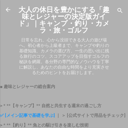
スキップしてメイン コンテンツに移動
大人の休日を豊かにする「趣
味とレジャーの決定版ガイ
ド」｜キャンプ・釣り・カメ
ラ・旅・ゴルフ
日常を忘れ、心から没頭できる大人の遊び場
へ。初心者から上級者まで、キャンプや釣りの
基礎知識、カメラの選び方、一生の思い出に残
る旅行のコツ、スコアアップを目指すゴルフの
秘訣を網羅。各分野の専門的なノウハウを丁寧
に解説し、あなたの自由な時間をより充実させ
るためのヒントをお届けします。
■ 趣味とレジャーの総合案内
> * **【キャンプ】** 自然と共生する週末の過ごし方
✅ [メイン記事で基礎を学ぶ]
｜ ＞ [公式サイトで用品をチェック]
> * **【釣り】** 魚との駆け引きを楽しむ技術