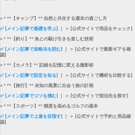
> * **【キャンプ】** 自然と共生する週末の過ごし方
✅ [メイン記事で基礎を学ぶ]
｜ ＞ [公式サイトで用品をチェック]
> * **【釣り】** 魚との駆け引きを楽しむ技術
✅ [メイン記事で攻略法を読む]
｜ ＞ [公式サイトで最新ギアを確
認]
> * **【カメラ】** 記録を記憶に変える撮影術
✅ [メイン記事で設定を知る]
｜ ＞ [公式サイトで機材を比較する]
> * **【旅行】** 未知の風景に出会う旅の計画
✅ [メイン記事でコツを掴む]
｜ ＞ [公式サイトで宿泊先を探す]
> * **【スポーツ】** 精度を高めるゴルフの基本
✅ [メイン記事で上達を目指す]
｜ ＞ [公式サイトで予約と用品確
認]