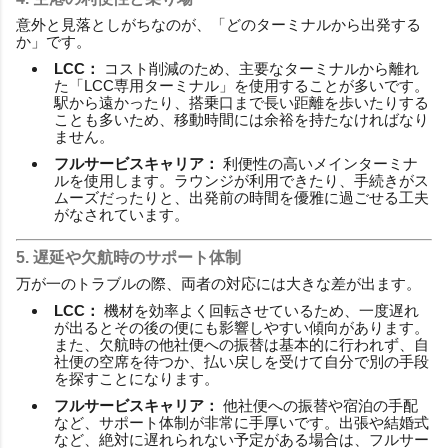
意外と見落としがちなのが、「どのターミナルから出発する
か」です。
LCC：
コスト削減のため、主要なターミナルから離れ
た「LCC専用ターミナル」を使用することが多いです。
駅から遠かったり、搭乗口まで長い距離を歩いたりする
ことも多いため、移動時間には余裕を持たなければなり
ません。
フルサービスキャリア：
利便性の高いメインターミナ
ルを使用します。ラウンジが利用できたり、手続きがス
ムーズだったりと、出発前の時間を優雅に過ごせる工夫
がなされています。
5. 遅延や欠航時のサポート体制
万が一のトラブルの際、両者の対応には大きな差が出ます。
LCC：
機材を効率よく回転させているため、一度遅れ
が出るとその後の便にも影響しやすい傾向があります。
また、欠航時の他社便への振替は基本的に行われず、自
社便の空席を待つか、払い戻しを受けて自分で別の手段
を探すことになります。
フルサービスキャリア：
他社便への振替や宿泊の手配
など、サポート体制が非常に手厚いです。出張や結婚式
など、絶対に遅れられない予定がある場合は、フルサー