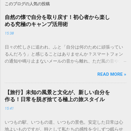
このブログの人気の投稿
自然の懐で自分を取り戻す！初心者から楽し
める究極のキャンプ活用術
15:38
日々の忙しさに追われ、ふと「自分は何のために頑張ってい
るんだろう」と感じることはありませんか？スマートフォン
の通知や鳴り止まないメールの音から離れ、ただ風の音や土
の匂いを感じる時間は、現代人にとって最高の贅沢です。 キ
READ MORE »
ャンプは単なるレジャーではなく、心身をリセットするため
の「自分回帰」の儀式。五感を研ぎ澄ませ、自然の一部にな
ることで、驚くほど心が軽くなるのを実感できるはずです。
【旅行】未知の風景と文化が、新しい自分を
今回は、初心者の方でも安心して始められる、人生を豊かに
作る！日常を脱ぎ捨てる極上の旅スタイル
するキャンプの魅力と実践的なノウハウを詳しくお届けしま
15:41
す。 焚き火の音と星空に癒やされる「非日常」の作り方 キャ
ンプの醍醐味といえば、何といっても「焚き火」です。パチ
いつもの駅、いつもの道、いつもの景色。安定した日常は心
パチと薪がはぜる音、ゆらゆらと揺れるオレンジ色の炎に
地よいものですが、時として私たちの感性を少しずつ眠らせ