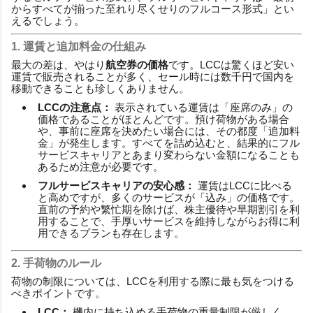
からすべてが揃った至れり尽くせりのフルコース形式」とい
えるでしょう。
1. 運賃と追加料金の仕組み
最大の差は、やはり
航空券の価格
です。LCCは驚くほど安い
運賃で販売されることが多く、セール時には数千円で国内を
移動できることも珍しくありません。
LCCの注意点：
表示されている運賃は「座席のみ」の
価格であることがほとんどです。預け荷物がある場合
や、事前に座席を決めたい場合には、その都度「追加料
金」が発生します。すべてを詰め込むと、結果的にフル
サービスキャリアとあまり変わらない金額になることも
あるため注意が必要です。
フルサービスキャリアの安心感：
運賃はLCCに比べる
と高めですが、多くのサービスが「込み」の価格です。
直前の予約や繁忙期を除けば、株主優待や早期割引を利
用することで、手厚いサービスを維持しながらお得に利
用できるプランも存在します。
2. 手荷物のルール
荷物の制限については、LCCを利用する際に最も気をつける
べきポイントです。
LCC：
機内に持ち込める手荷物の重量制限が厳しく、