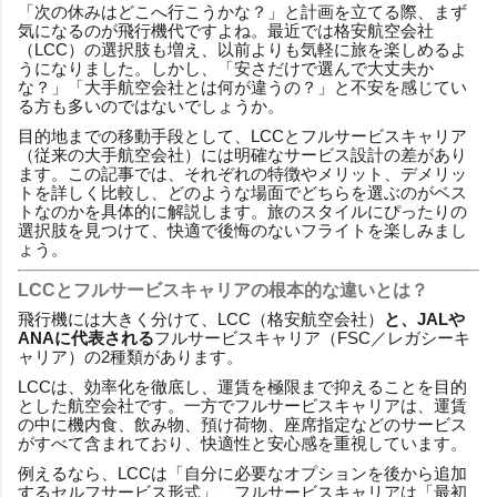
「次の休みはどこへ行こうかな？」と計画を立てる際、まず
気になるのが飛行機代ですよね。最近では格安航空会社
（LCC）の選択肢も増え、以前よりも気軽に旅を楽しめるよ
うになりました。しかし、「安さだけで選んで大丈夫か
な？」「大手航空会社とは何が違うの？」と不安を感じてい
る方も多いのではないでしょうか。
目的地までの移動手段として、LCCとフルサービスキャリア
（従来の大手航空会社）には明確なサービス設計の差があり
ます。この記事では、それぞれの特徴やメリット、デメリッ
トを詳しく比較し、どのような場面でどちらを選ぶのがベス
トなのかを具体的に解説します。旅のスタイルにぴったりの
選択肢を見つけて、快適で後悔のないフライトを楽しみまし
ょう。
LCCとフルサービスキャリアの根本的な違いとは？
飛行機には大きく分けて、LCC（格安航空会社）
と、JALや
ANAに代表される
フルサービスキャリア（FSC／レガシーキ
ャリア）の2種類があります。
LCCは、効率化を徹底し、運賃を極限まで抑えることを目的
とした航空会社です。一方でフルサービスキャリアは、運賃
の中に機内食、飲み物、預け荷物、座席指定などのサービス
がすべて含まれており、快適性と安心感を重視しています。
例えるなら、LCCは「自分に必要なオプションを後から追加
するセルフサービス形式」、フルサービスキャリアは「最初