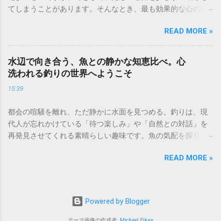
は、「1/fゆらぎ」と呼ばれるリラックス効果があると言われ
てしまうことがあります。そんなとき、最も効果的な心の特
ています。 焚き火を最大限に楽しむためのポイント 薪の種類
効薬になるのが「旅」です。 見知らぬ街の石畳を歩き、その
にこだわる： 火付きの良いスギなどの針葉樹と、火持ちの良
READ MORE »
土地ならではのスパイスの香りに触れ、言葉の通じない相手
いナラやクヌギなどの広葉樹を組み合わせるのがコツです。
と笑顔で通じ合う。旅先で出会う未知の風景や文化は、私た
デジタルデトックスの徹底： 焚き火を眺める間だけは、スマ
ちの凝り固まった価値観を心地よく解きほぐしてくれます。
ートフォンをカバンに仕舞いましょう。視覚が炎に集中する
水辺で向き合う、魚との静かな知恵比べ。心
移動の先に待っているのは、新しい景色だけではありませ
ことで、瞑想に近い深いリラックス状態を得られます。 夜が
洗われる釣りの世界へようこそ
ん。日常の役割から解放され、純粋な好奇心を取り戻した
深まれば、見上げてみてください。街中では決して見ること
15:39
「新しい自分」との再会です。今回は、人生の質を高めるた
のできない満天の星空が広がっています。星座早見盤やアプ
めの、大人の旅の楽しみ方を詳しく紐解いていきましょう。
リ（音量に注意）を使って星を探すのも良いですが、何も考
都会の喧騒を離れ、ただ静かに水面を見つめる。釣りは、現
計画の段階から旅は始まっている。心躍る目的地選び 旅の最
えずにただ星を数える。そんな「何もしない時間」こそが、
代人が忘れかけている「待つ楽しみ」や「自然との対話」を
大の楽しみは、実は出発前の「妄想」にあると言っても過言
日常のストレスを溶かしてくれます。野外で淹れるコーヒー
再発見させてくれる素晴らしい趣味です。魚の気配を探り、
ではありません。地図を広げ、ガイドブックをめくり、現地
や、焚き火で焼いたマシュマロといった小さなご褒美が、非
仕掛けを工夫し、その瞬間をじっと待つ。そして、手元に伝
での過ごし方に思いを馳せる時間は、すでに日常からの脱出
日常をより特別なものにしてくれるでしょう。 一生使い続け
READ MORE »
わる力強い「引き」を感じたとき、日常の悩みはどこかへ吹
が始まっている瞬間です。 目的地を選ぶ際のヒント 直感を信
たい。初心者が最初に選ぶべき基本ギア 「道具を揃えるのが
き飛んでしまいます。 釣りは決して難しいものではありませ
じる： 雑誌で見かけた一枚の写真、映画の舞台、あるいは
大変そう」とハードルを感じている方も多いはず。しかし、
ん。自然の摂理を学び、魚の習性を知ることで、誰でも奥深
「なんとなく気になる」という直感。論理的な理由よりも、
最初からすべてを高級なもので揃える必要はありません。重
い知恵比べの舞台に立つことができます。今回は、これから
心が動いた場所を選ぶことが、満足度の高い旅に繋がりま
Powered by Blogger
要なのは、**「長く愛用できる信頼性の高い基本装備」**に
釣りを始めたい方や、もっと釣果を伸ばしたいと考えている
す。 「テーマ」を決めてみる： 「最高の朝食を食べる旅」
絞って投資することです。 1. 居住性を左右する「テント」 ま
方に向けて、釣りの魅力を最大限に引き出すための秘訣をご
テーマ画像の作成者:
Michael Elkan