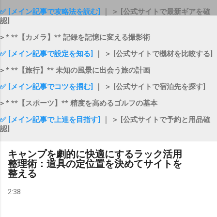
✅ [メイン記事で攻略法を読む]
｜ ＞ [公式サイトで最新ギアを確
認]
> * **【カメラ】** 記録を記憶に変える撮影術
✅ [メイン記事で設定を知る]
｜ ＞ [公式サイトで機材を比較する]
> * **【旅行】** 未知の風景に出会う旅の計画
✅ [メイン記事でコツを掴む]
｜ ＞ [公式サイトで宿泊先を探す]
> * **【スポーツ】** 精度を高めるゴルフの基本
✅ [メイン記事で上達を目指す]
｜ ＞ [公式サイトで予約と用品確
認]
キャンプを劇的に快適にするラック活用
整理術：道具の定位置を決めてサイトを
整える
2:38