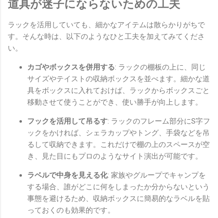
道具が迷子にならないための工夫
ラックを活用していても、細かなアイテムは散らかりがちで
す。そんな時は、以下のようなひと工夫を加えてみてくださ
い。
カゴやボックスを併用する
: ラックの棚板の上に、同じ
サイズやテイストの収納ボックスを並べます。細かな道
具をボックスに入れておけば、ラックからボックスごと
移動させて使うことができ、使い勝手が向上します。
フックを活用して吊るす
: ラックのフレーム部分にS字フ
ックをかければ、シェラカップやトング、手袋などを吊
るして収納できます。これだけで棚の上のスペースが空
き、見た目にもプロのようなサイト演出が可能です。
ラベルで中身を見える化
: 家族やグループでキャンプを
する場合、誰がどこに何をしまったか分からないという
事態を避けるため、収納ボックスに簡易的なラベルを貼
っておくのも効果的です。