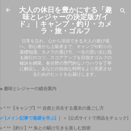
スキップしてメイン コンテンツに移動
大人の休日を豊かにする「趣
味とレジャーの決定版ガイ
ド」｜キャンプ・釣り・カメ
ラ・旅・ゴルフ
日常を忘れ、心から没頭できる大人の遊び場
へ。初心者から上級者まで、キャンプや釣りの
基礎知識、カメラの選び方、一生の思い出に残
る旅行のコツ、スコアアップを目指すゴルフの
秘訣を網羅。各分野の専門的なノウハウを丁寧
に解説し、あなたの自由な時間をより充実させ
るためのヒントをお届けします。
■ 趣味とレジャーの総合案内
> * **【キャンプ】** 自然と共生する週末の過ごし方
✅ [メイン記事で基礎を学ぶ]
｜ ＞ [公式サイトで用品をチェック]
> * **【釣り】** 魚との駆け引きを楽しむ技術