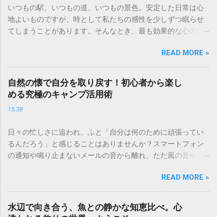
いつもの駅、いつもの道、いつもの景色。安定した日常は心
地よいものですが、時として私たちの感性を少しずつ眠らせ
てしまうことがあります。そんなとき、最も効果的な心の特
効薬になるのが「旅」です。 見知らぬ街の石畳を歩き、その
READ MORE »
土地ならではのスパイスの香りに触れ、言葉の通じない相手
と笑顔で通じ合う。旅先で出会う未知の風景や文化は、私た
ちの凝り固まった価値観を心地よく解きほぐしてくれます。
自然の懐で自分を取り戻す！初心者から楽し
移動の先に待っているのは、新しい景色だけではありませ
める究極のキャンプ活用術
ん。日常の役割から解放され、純粋な好奇心を取り戻した
15:38
「新しい自分」との再会です。今回は、人生の質を高めるた
めの、大人の旅の楽しみ方を詳しく紐解いていきましょう。
日々の忙しさに追われ、ふと「自分は何のために頑張ってい
計画の段階から旅は始まっている。心躍る目的地選び 旅の最
るんだろう」と感じることはありませんか？スマートフォン
大の楽しみは、実は出発前の「妄想」にあると言っても過言
の通知や鳴り止まないメールの音から離れ、ただ風の音や土
ではありません。地図を広げ、ガイドブックをめくり、現地
の匂いを感じる時間は、現代人にとって最高の贅沢です。 キ
での過ごし方に思いを馳せる時間は、すでに日常からの脱出
READ MORE »
ャンプは単なるレジャーではなく、心身をリセットするため
が始まっている瞬間です。 目的地を選ぶ際のヒント 直感を信
の「自分回帰」の儀式。五感を研ぎ澄ませ、自然の一部にな
じる： 雑誌で見かけた一枚の写真、映画の舞台、あるいは
ることで、驚くほど心が軽くなるのを実感できるはずです。
「なんとなく気になる」という直感。論理的な理由よりも、
水辺で向き合う、魚との静かな知恵比べ。心
今回は、初心者の方でも安心して始められる、人生を豊かに
心が動いた場所を選ぶことが、満足度の高い旅に繋がりま